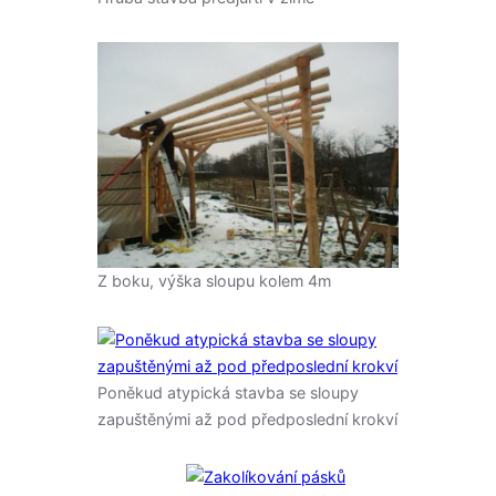
Z boku, výška sloupu kolem 4m
Poněkud atypická stavba se sloupy
zapuštěnými až pod předposlední krokví