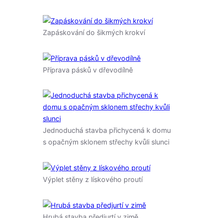
Zapáskování do šikmých krokví
Příprava pásků v dřevodílně
Jednoduchá stavba přichycená k domu
s opačným sklonem střechy kvůli slunci
Výplet stěny z lískového proutí
Hrubá stavba předjurtí v zimě