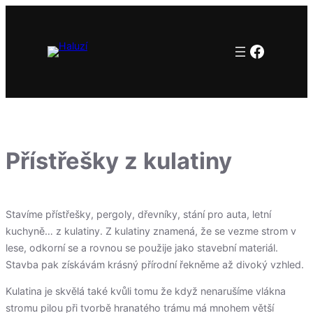
Přeskočit
na
Facebo
obsah
Přístřešky z kulatiny
Stavíme přístřešky, pergoly, dřevníky, stání pro auta, letní
kuchyně… z kulatiny. Z kulatiny znamená, že se vezme strom v
lese, odkorní se a rovnou se použije jako stavební materiál.
Stavba pak získávám krásný přírodní řekněme až divoký vzhled.
Kulatina je skvělá také kvůli tomu že když nenarušíme vlákna
stromu pilou při tvorbě hranatého trámu má mnohem větší