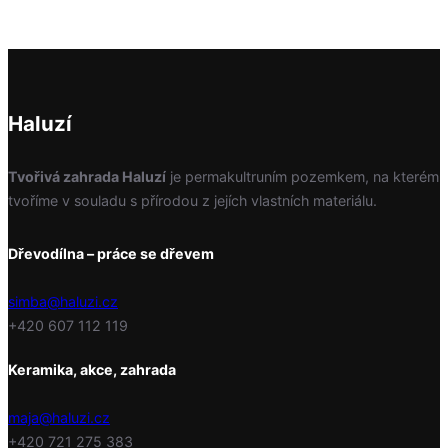
Haluzí
Tvořivá zahrada Haluzí
je permakultruním pozemkem, na kterém
tvoříme v souladu s přírodou z jejích vlastních materiálu.
Dřevodílna – práce se dřevem
simba@haluzi.cz
+420 607 112 119
Keramika, akce, zahrada
maja@haluzi.cz
+420 721 275 383