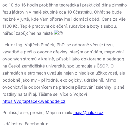
od 10 do 16 hodin proběhne teoretická i praktická dílna zimního
řezu jádrovin v malé skupině cca 10 účastníků. Ohřát se bude
možné v jurtě, kde Vám připravíme i domácí oběd. Cena za vše
1100 Kč. Teplé pracovní oblečení, rukavice a boty s sebou,
nářadí zapůjčíme na místě
Lektor Ing. Vojtěch Ptáček, PhD. se odborně věnuje řezu,
výsadbě a péči o ovocné dřeviny, starým odrůdám, mapování
ovocných stromů v krajině, působil jako doktorand a pedagog
na České zemědělské univerzitě, spolupracuje s ČSOP. O
zahradách a stromech uvažuje nejen z hlediska užitkovosti, ale
podobně jako my – přírodně, ekologicky, udržitelně. Mimo
ovocnictví je odborníkem na přírodní pěstování zeleniny, plané
rostliny na talíři aj. Těšíme se! Více o Vojtovi
https://vojtaptacek.webnode.cz
.
Přihlašujte se, prosím, Máje na mailu
maja@haluzi.cz
.
Událost na Facebooku: