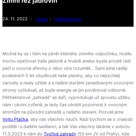
Zimní řez jádrovin
24. 11. 2022
/
haluzi
/
Permakultura
Možná by se i Vám na závěr klidného zimního odpočinku, hodilo
trochu opečovat Vaše jabloně a hrušně anebo byste prostě rádi
péči o ovocné dřeviny o něco více rozuměli… Sami jsme raději
posledních 5 let obydlovali naše planiny, aby co nejrychleji
zarostly a nesly užitek a s našimi staršími zanedbanými ovocnými
stromy vyčkávali, až bude energie se jim pověnovat odborně.
Pětihektarové „zahradě“ se daří, vyprodukuje už spoustu užitku
nám i okolní zvířeně, je tedy čas obrátit pozornost k ovocným
stromům na původní zahradě u našeho stavení. Pozvali jsme
Vojtu Ptáčka
, aby nás všechno naučil. Rádi bychom se o znalosti
podělili i s dalšími nadšenci, a tak Vás všechny lákáme v sobotu
11.3.2023 k nám do
Tvořivé zahrady
(50 km JV od Prahy), kde