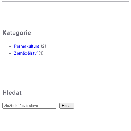
Kategorie
Permakultura
(2)
Zemědělství
(1)
Hledat
S
Hedat
e
a
r